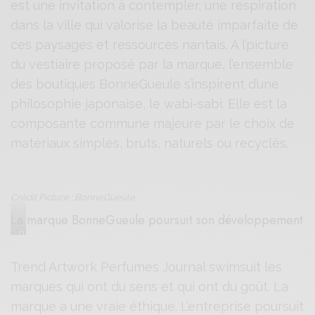
est une invitation à contempler, une respiration
dans la ville qui valorise la beauté imparfaite de
ces paysages et ressources nantais. A l’picture
du vestiaire proposé par la marque, l’ensemble
des boutiques BonneGueule s’inspirent d’une
philosophie japonaise, le wabi-sabi. Elle est la
composante commune majeure par le choix de
matériaux simples, bruts, naturels ou recyclés.
Crédit Picture : BonneGueule
La marque BonneGueule poursuit son développement
B
o
Trend Artwork Perfumes Journal swimsuit les
n
n
marques qui ont du sens et qui ont du goût. La
e
marque a une vraie éthique. L’entreprise poursuit