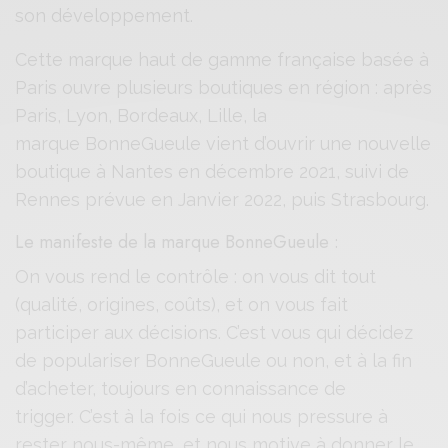
G
son développement.
u
e
Cette marque haut de gamme française basée à
u
Paris ouvre plusieurs boutiques en région : après
l
Paris, Lyon, Bordeaux, Lille, la
e
marque BonneGueule vient d’ouvrir une nouvelle
boutique à Nantes en décembre 2021, suivi de
Rennes prévue en Janvier 2022, puis Strasbourg.
Le manifeste de la marque BonneGueule :
On vous rend le contrôle : on vous dit tout
(qualité, origines, coûts), et on vous fait
participer aux décisions. C’est vous qui décidez
de populariser BonneGueule ou non, et à la fin
d’acheter, toujours en connaissance de
trigger. C’est à la fois ce qui nous pressure à
rester nous-même, et nous motive à donner le