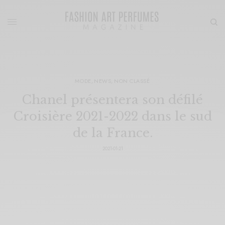
MODE
,
NEWS
,
NON CLASSÉ
Chanel présentera son défilé
Croisière 2021-2022 dans le sud
de la France.
2021-01-21