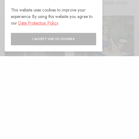
COUTURE PARIS 2026
This website uses cookies to improve your
experience. By using this website you agree to
our
Data Protection Policy
.
I ACCEPT USE OF COOKIES
La Mode en Majesté au
Musée des Arts decoratifs
de Paris
PARFUM ET ÉLÉGANCE
LE VOYAGE DE
JULIETTE