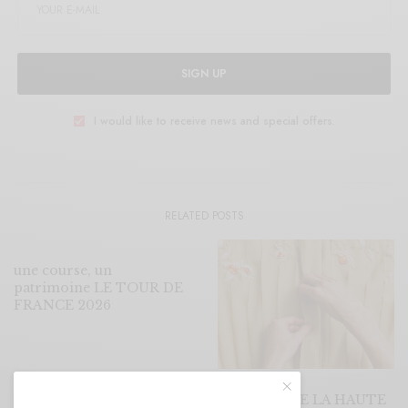
SIGN UP
I would like to receive news and special offers.
RELATED POSTS
une course, un
patrimoine LE TOUR DE
FRANCE 2026
SEMAINE DE LA HAUTE