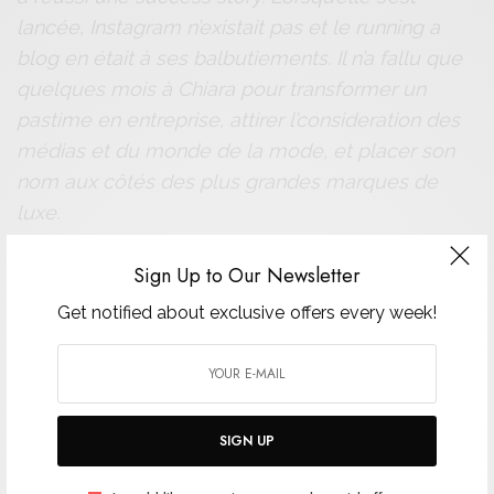
lancée, Instagram n’existait pas et le running a
blog en était à ses balbutiements. Il n’a fallu que
quelques mois à Chiara pour transformer un
pastime en entreprise, attirer l’consideration des
médias et du monde de la mode, et placer son
nom aux côtés des plus grandes marques de
luxe.
A découvrir sur Trend Artwork Perfumes Journal
Sign Up to Our Newsletter
n°1, sortie en Janvier 2022 !
Get notified about exclusive offers every week!
SIGN UP TO OUR NEWSLETTER
Get notified about exclusive offers every week!
SIGN UP