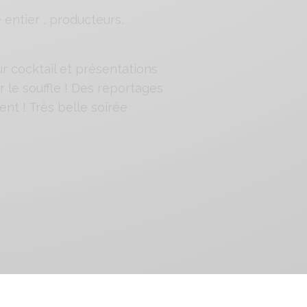
ntier , producteurs,
ur cocktail et présentations
le souffle ! Des reportages
nt ! Très belle soirée