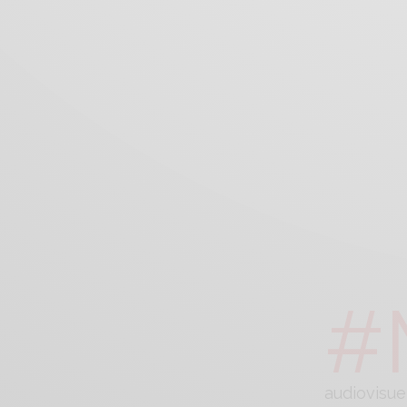
#
audiovisue