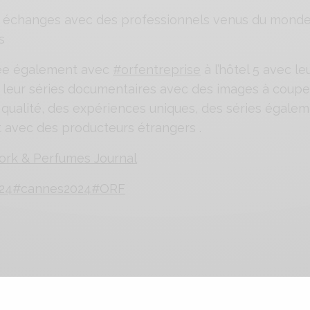
échanges avec des professionnels venus du monde e
s
rée également avec
#orfentreprise
à l’hôtel 5 avec le
 leur séries
documentaires avec des images à couper 
qualité, des expériences uniques, des séries égaleme
avec des producteurs étrangers .
ork & Perfumes Journal
24
#cannes2024
#ORF