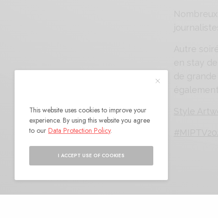
Nombreux 
journaliste
Autre soi
en stay de
de grande 
également 
This website uses cookies to improve your
Style Artw
experience. By using this website you agree
to our
Data Protection Policy
.
#MIPTV20
I ACCEPT USE OF COOKIES