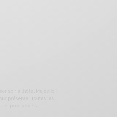
 soir à l’hôtel Majestic !
our présenter toutes les
 des productions