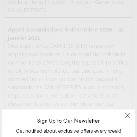
déclare Benoît Louvet, Directeur Général de
CANNESERIES.
Appel à soumissions
8 décembre 2020 – 31
janvier 2021
Dès aujourd’hui, CANNESERIES lance son
appel à soumissions. La compétition officielle
comporte 10 séries lengthy types et 10 séries
quick types, complétée par une part « hors
compétition » (non concerné par l’appel à
soumissions). CANNESERIES a pour vocation,
depuis sa première saison, de valoriser et
d’incarner les séries du monde entier. Sa
volonté est de faire émerger les skills de
Sign Up to Our Newsletter
demain comme de consacrer les artistes
accomplis au sein d’une compétition
Get notified about exclusive offers every week!
internationale ambitieuse et prometteuse