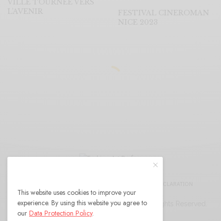
VILLE TOURNEE VERS
L’AVENIR
FESTIVAL CINEROMAN
NICE 2023
CDG
LEGAL NOTICE
CONFIDENTIALITY DECLARATION
This website uses cookies to improve your
experience. By using this website you agree to
© 2024 Fashion Art Perfume · Magazine. All Rights Reserved.
our
Data Protection Policy
.
powered by LWAS